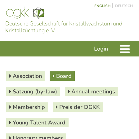
|
ENGLISH
DEUTSCH
Deutsche Gesellschaft für Kristallwachstum und
Kristallzüchtung e. V.
Login
Association
Board
Satzung (by-law)
Annual meetings
Membership
Preis der DGKK
Young Talent Award
Honorary members